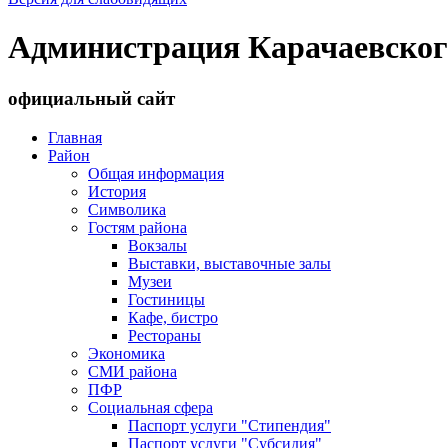
Администрация Карачаевског
официальный сайт
Главная
Район
Общая информация
История
Символика
Гостям района
Вокзалы
Выставки, выставочные залы
Музеи
Гостиницы
Кафе, бистро
Рестораны
Экономика
СМИ района
ПФР
Социальная сфера
Паспорт услуги "Стипендия"
Паспорт услуги "Субсидия"