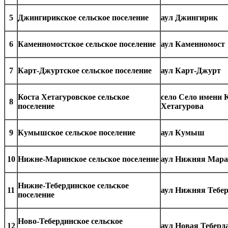
5
Джингирикское сельское поселение
аул Джингирик
6
Каменномостское сельское поселение
аул Каменномост
7
Карт-Джуртское сельское поселение
аул Карт-Джурт
Коста Хетагуровское сельское
село Село имени 
8
поселение
Хетагурова
9
Кумышское сельское поселение
аул Кумыш
10
Нижне-Маринское сельское поселение
аул Нижняя Мара
Нижне-Тебердинское сельское
11
аул Нижняя Тебе
поселение
Ново-Тебердинское сельское
12
аул Новая Теберд