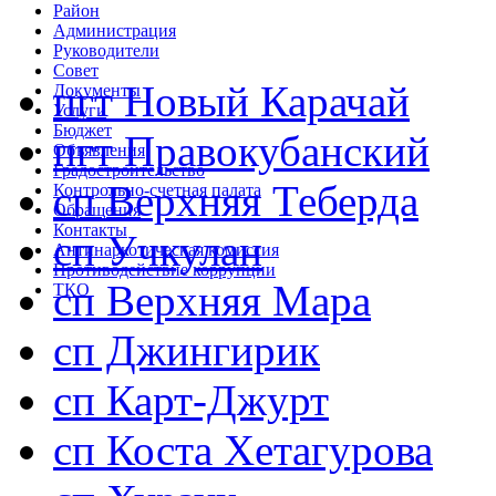
Район
Администрация
Руководители
Совет
пгт Новый Карачай
Документы
Услуги
Бюджет
пгт Правокубанский
Объявления
Градостроительство
сп Верхняя Теберда
Контрольно-счетная палата
Обращения
Контакты
сп Учкулан
Антинаркотическая комиссия
Противодействие коррупции
сп Верхняя Мара
ТКО
сп Джингирик
сп Карт-Джурт
сп Коста Хетагурова