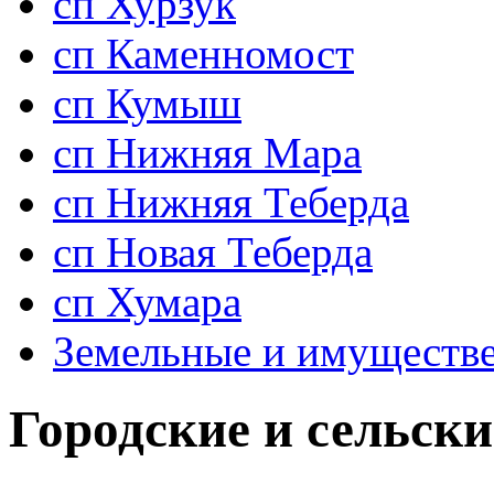
сп Хурзук
сп Каменномост
сп Кумыш
сп Нижняя Мара
сп Нижняя Теберда
сп Новая Теберда
сп Хумара
Земельные и имуществ
Городские и сельски