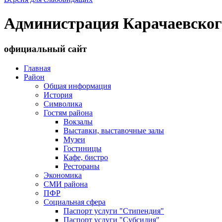
Администрация Карачаевског
официальный сайт
Главная
Район
Общая информация
История
Символика
Гостям района
Вокзалы
Выставки, выставочные залы
Музеи
Гостиницы
Кафе, бистро
Рестораны
Экономика
СМИ района
ПФР
Социальная сфера
Паспорт услуги "Стипендия"
Паспорт услуги "Субсидия"