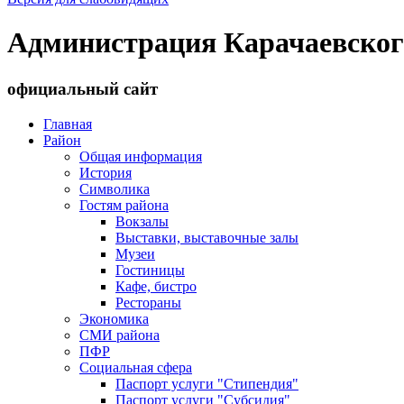
Администрация Карачаевског
официальный сайт
Главная
Район
Общая информация
История
Символика
Гостям района
Вокзалы
Выставки, выставочные залы
Музеи
Гостиницы
Кафе, бистро
Рестораны
Экономика
СМИ района
ПФР
Социальная сфера
Паспорт услуги "Стипендия"
Паспорт услуги "Субсидия"